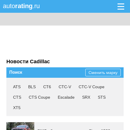
auto
rating
.ru
Новости Cadillac
Поиск
Сменить марку
ATS
BLS
CT6
CTC-V
CTC-V Coupe
CTS
CTS Coupe
Escalade
SRX
STS
XT5