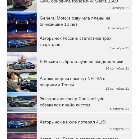
GMC обновила грузовички Sierra 1500
22 октября '21
General Motors озвучила планы на
ближайшие 10 лет
13 октября '21
Авторынок России: статистика трёх
кварталов
6 октября '21
В России выбрали лучшие вседорожники
16 сентября '21
Автоконцерны помогут NHTSA с
авариями Теслы
15 сентября '21
Электрокроссовер Cadillac Lyriq
обзавёлся прайс-листом
5 августа '21
Авторынок в июле потерял 4,1%
5 августа '21