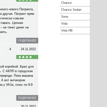
Chance
нного нового Патриота,
Chance Sedan
м другая. Патриот прям
Sens
ктически совсем
ставать. Цепная
Vida
– не тянет денег на
Vida HB
мить.
ПОДРОБНЕЕ
4
24.11.2022
ой коробкой. Брал для
ь. С АКПП в городском
 природе. Пока машина
. А вот антикором
а у УАЗа, плюс по 8-9
ПОДРОБНЕЕ
20.11.2022