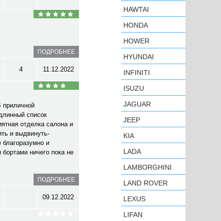
HAWTAI
HONDA
HOWER
ПОДРОБНЕЕ
HYUNDAI
4
11.12.2022
INFINITI
ISUZU
JAGUAR
В приличной
 длинный список
JEEP
иятная отделка салона и
ть и выдвинуть-
KIA
е благоразумно и
LADA
 бортами ничего пока не
LAMBORGHINI
ПОДРОБНЕЕ
LAND ROVER
09.12.2022
LEXUS
LIFAN