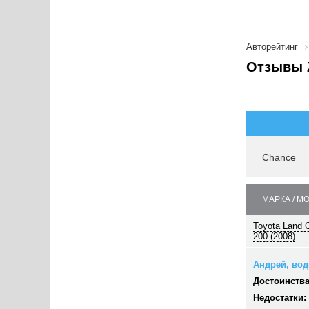
Авторейтинг
Отзывы Z
Chance
МАРКА / М
Toyota Land C
200 (2008)
Андрей, води
Достоинства
Недостатки: