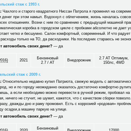
льский стаж с 1993 г.
:
Чахлого и старого квадратного Ниссан Патрола я променял на совреме
 денег при этом намыл. Вздохнул с облегчением, жизнь началась совсе
 всех отношениях. Возни с ним по сравнению с предыдущей машиной пра
оматическая коробка в городском цикле с пробками абсолютно не дает у
отает четко и бесшумно. Салон комфортный, современный. И что радует 
 расходы только на ТО, да расходники. На последних стараюсь не эконо
от автомобиль своих денег?
— да
Бензиновый
2.7 АТ Оптимум,
2016)
2021
Внедорожник
2.7 / AT
150лс, 4WD
льский стаж с 2009 г.
:
Относительно недавно купил Патриота, свежую модель с автоматическ
ород, но и по городу неожиданно оказалось достаточно комфортно рулит
аешь, а если необходимо можно перевести в ручной режим, пробовал на
я, ничего не стучит, не шумит, кажется, что с качеством сборки повезло
разу, дважды дно и раму промовил. Есть с коррозией «родовая» проблем
ду осадки,а машину паркую на улице.
от автомобиль своих денег?
— да
Бензиновый
2016)
2020
Внедорожник
17000