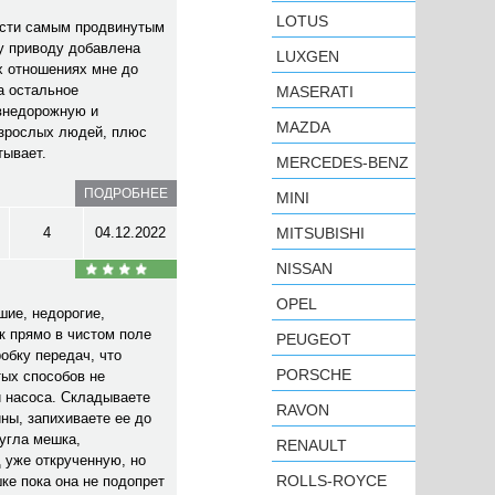
LOTUS
ости самым продвинутым
у приводу добавлена
LUXGEN
х отношениях мне до
а остальное
MASERATI
 внедорожную и
MAZDA
взрослых людей, плюс
тывает.
MERCEDES-BENZ
ПОДРОБНЕЕ
MINI
4
04.12.2022
MITSUBISHI
NISSAN
OPEL
шие, недорогие,
к прямо в чистом поле
PEUGEOT
обку передач, что
PORSCHE
тых способов не
и насоса. Складываете
RAVON
ны, запихиваете ее до
 угла мешка,
RENAULT
 уже открученную, но
ROLLS-ROYCE
ке пока она не подопрет