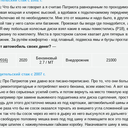
ельский стаж с 2002 г.
:
Что бы кто ни говорил а я считаю Патриота равноценным по проходим
овая мощная и клиренс высокий, а вдобавок к подключаемому переднем
Включаю её по необходимости. Мне это от машины и надо было, в други
ой там у него салон или багажник. Проезжал бы везде где понадобится, 
Я ему побольше колесные диски взял какие в нишы поместились (Р18),
резину по комплекту. Места в просторном салоне хватает для пятерых 
жник. За рулём комфортно - ход плавный, подвеска ямы и бугры прогла
от автомобиль своих денег?
—
Бензиновый
2016)
2020
Внедорожник
21000
2.7 / MT
ительский стаж с 2007 г.
:
Про Патриотов уже давно все писано-переписано. Про то, что они боль
ремонтопригодные и потребляют много бензина, всем известно. А вот ка
но и без серьезных усилий снять и потом вернуть на место тяжелую кор
например при замене выжимного подшипника или диска сцепления, прос
едь для этого достаточно мешка из под картошки, автомобильной шины 
е раза что бы ее сосок оказался торчать из внешнего угла сложенной ши
к так что бы сосок через из него в дырку из него высунулся из дальнего
свободную половину мешка вниз под под шину и помещаете все это под
аре шпилек с наживуленными гайками коробку. Накачиваете шину в меш