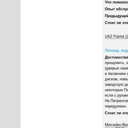
Что ломалос
Опыт обслу
Предыдущий
Стоит ли эт
UAZ Patriot (
Леонид, води
Достоинства
прошумить, з
(дверью назв
в багажнике 
диском, новы
заводскую д
некоторые Па
если с рукам
На Патриотов
передумано. 
Стоит ли эт
Mercedes-Ben