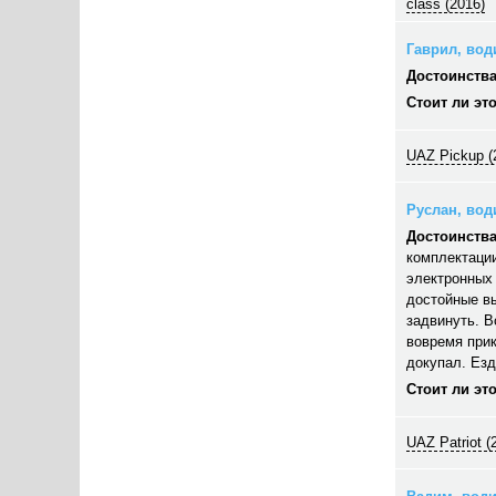
class (2016)
Гаврил, води
Достоинства
Стоит ли эт
UAZ Pickup (
Руслан, води
Достоинства
комплектации
электронных 
достойные вы
задвинуть. В
вовремя прик
докупал. Езд
Стоит ли эт
UAZ Patriot (