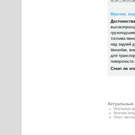
Максим, вод
Достоинства
высокопрохо
грузоподъемн
топлива явно
над задней д
бензобак, во
для транспор
поверхности 
Стоит ли эт
Актуальные 
Реальные до
Мнение вла
Опыт эксплу