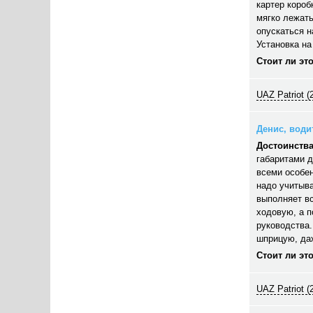
картер короб
мягко лежать
опускаться н
Установка на
Стоит ли эт
UAZ Patriot (
Денис, водит
Достоинства
габаритами д
всеми особен
надо учитыва
выполняет вс
ходовую, а п
руководства.
шприцую, даж
Стоит ли эт
UAZ Patriot (