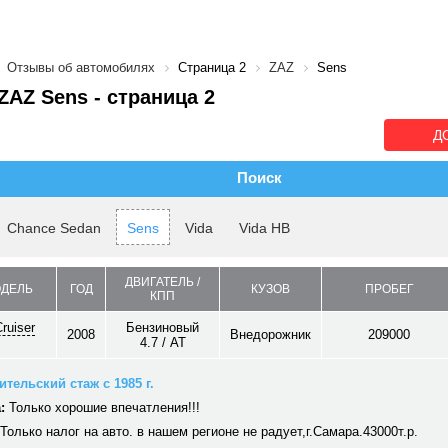
Отзывы об автомобилях
Страница 2
ZAZ
Sens
AZ Sens - cтраница 2
Д
Поиск
Chance Sedan
Sens
Vida
Vida HB
ДВИГАТЕЛЬ /
ОДЕЛЬ
ГОД
КУЗОВ
ПРОБЕГ
КПП
ruiser
Бензиновый
2008
Внедорожник
209000
4.7 / AT
тельский стаж с 1985 г.
:
Только хорошие впечатления!!!
Только налог на авто. в нашем регионе не радует,г.Самара.43000т.р.