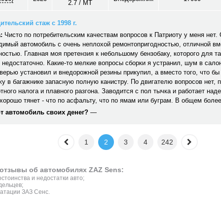
2.7 / MT
ительский стаж с 1998 г.
:
Чисто по потребительским качествам вопросов к Патриоту у меня нет
димый автомобиль с очень неплохой ремонтопригодностью, отличной вм
остью. Главная моя претензия к небольшому бензобаку, которого для та
 недостаточно. Какие-то мелкие вопросы сборки я устранил, шум в сало
верью установил и внедорожной резины прикупил, а вместо того, что бы
жу в багажнике запасную полную канистру. По двигателю вопросов нет, 
тного налога и плавного разгона. Заводится с пол тычка и работает над
хорошо тянет - что по асфальту, что по ямам или буграм. В общем боле
от автомобиль своих денег?
—
1
2
3
4
242
отзывы об автомобилях ZAZ Sens:
стоинства и недостатки авто;
дельцев;
атации ЗАЗ Сенс.