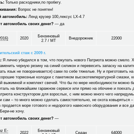
ь:
Только расходники,по пробегу.
живания:
Вопрос не понятен!
 автомобиль:
Ленд крузер 100,лексус LX-4.7
от автомобиль своих денег?
— да
Бензиновый
2016)
2020
Внедорожник
22000
2.7 / MT
тельский стаж с 2009 г.
:
Я лично убедился в том, что покупать нового Патриота можно смело. 
аменить черную резину на синий силикон и перевесить запаску на калитк
ать язык не поворачивается) сами по себе тяжелые. Ну и приготовить на
хорошие тормозные колодки с пакетиком высокотемпературной смазки, к
й выжимной и комплект свечей. Что бы по мере необходимости можно б
еталь на ближайшем гаражном сервисе или прямо на обочине и поехать
триота конструктором для взрослых, с ним можно много чего напридум
и сам – то много можно сделать самостоятельно, не охота ковыряться –
 продается море готового и недорогого навесного оборудования и все д
Бери-не хочу.
от автомобиль своих денег?
—
z E-
Бензиновый
2022
Седан
64000