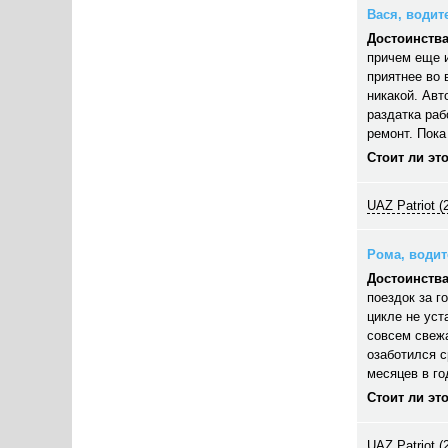
Вася, водите
Достоинства
причем еще и
приятнее во
никакой. Авт
раздатка раб
ремонт. Пока
Стоит ли эт
UAZ Patriot (
Рома, водите
Достоинства
поездок за г
цикле не уст
совсем свежа
озаботился с
месяцев в го
Стоит ли эт
UAZ Patriot (