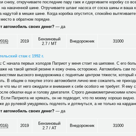
ки снизу, откручиваете последние пару гаек и сдергиваете коробку со вс
 на накаченной шине. Отручиваете шланг насоса от соска шины и ваша 
а надутой в мешке шине. Когда коробка опустится, спокойно вытягиваете
 место в обратном порядке.
от автомобиль своих денег?
— да
Бензиновый
2016)
2019
Внедорожник
31000
2.7 / MT
ельский стаж с 1992 г.
:
С начала первых холодов Патриот у меня стоит на шиповке. С его бол
аже на такой цепкой резине я езжу очень осторожно. Автомобиль сам по
ностями высокого внедорожника с поднятым центром тяжести, который 
ть. В общем о покупке этого автомобиля лично мне сожалеть не приходи
е что мы от него ожидали и внимания к себе особого не требует. Я ему 
осле обкатки еще и голову двигателя. Строго динамометрическими ключ
 Если Патриота не хрякать, он не подводит, что по моему хорошо видно
е до рулевой умудряюсь подлезть и дотянуться, а не только на кардан
от автомобиль своих денег?
— да
Бензиновый
2016)
2019
Внедорожник
31000
2.7 / AT