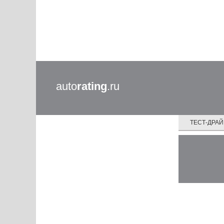
auto
rating
.ru
ТЕСТ-ДРА