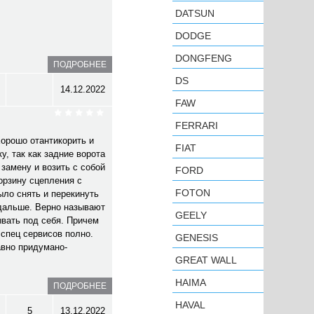
DATSUN
DODGE
DONGFENG
ПОДРОБНЕЕ
DS
14.12.2022
FAW
FERRARI
Хорошо отантикорить и
FIAT
у, так как задние ворота
 замену и возить с собой
FORD
орзину сцепления с
FOTON
ыло снять и перекинуть
 дальше. Верно называют
GEELY
ывать под себя. Причем
 спец сервисов полно.
GENESIS
авно придумано-
GREAT WALL
HAIMA
ПОДРОБНЕЕ
HAVAL
5
13.12.2022