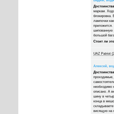
Вадим, водит
Достоинства
маркам. Ход
блокировка. 
лампочки как
приложится. 
шипованную 
большой бага
Стоит ли эт
UAZ Patriot (
Алексей, вод
Достоинства
проходимые, 
самостоятель
необходимо 
описано. А в
шину в четыр
конца в мешо
складываете 
висящую на п