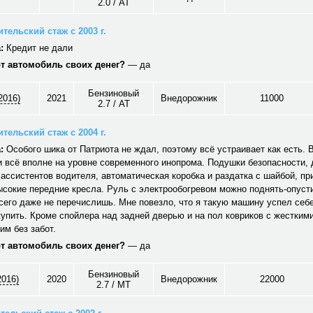
2.0 / AT
тельский стаж с 2003 г.
:
Кредит не дали
от автомобиль своих денег?
— да
Бензиновый
2016)
2021
Внедорожник
11000
2.7 / AT
тельский стаж с 2004 г.
:
Особого шика от Патриота не ждал, поэтому всё устраивает как есть. 
 всё вполне на уровне современного инопрома. Подушки безопасности,
ассистентов водителя, автоматическая коробка и раздатка с шайбой, пр
сокие передние кресла. Руль с электрообогревом можно поднять-опусти
сего даже не перечислишь. Мне повезло, что я такую машину успел себ
упить. Кроме спойлера над задней дверью и на пол ковриков с жесткими
им без забот.
от автомобиль своих денег?
— да
Бензиновый
2016)
2020
Внедорожник
22000
2.7 / MT