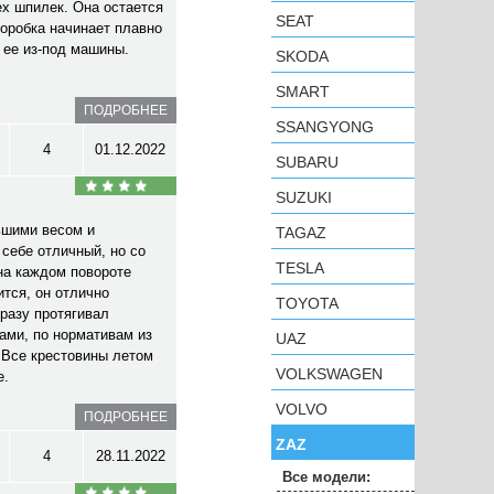
ех шпилек. Она остается
SEAT
коробка начинает плавно
 ее из-под машины.
SKODA
SMART
ПОДРОБНЕЕ
SSANGYONG
4
01.12.2022
SUBARU
SUZUKI
ьшими весом и
TAGAZ
 себе отличный, но со
TESLA
на каждом повороте
тся, он отлично
TOYOTA
сразу протягивал
ами, по нормативам из
UAZ
. Все крестовины летом
VOLKSWAGEN
е.
VOLVO
ПОДРОБНЕЕ
ZAZ
4
28.11.2022
Все модели: