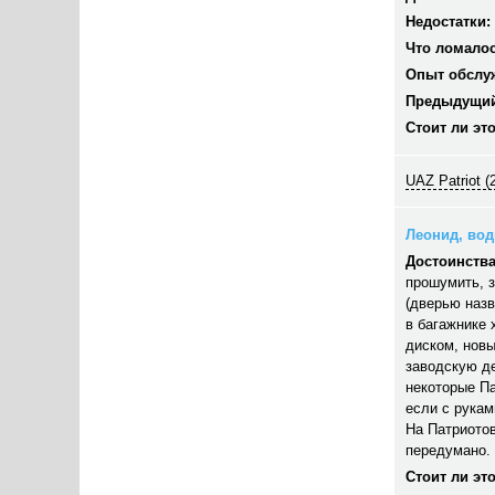
Недостатки:
Что ломалос
Опыт обслу
Предыдущий
Стоит ли эт
UAZ Patriot (
Леонид, води
Достоинства
прошумить, з
(дверью назв
в багажнике 
диском, новы
заводскую д
некоторые Па
если с рукам
На Патриотов
передумано. 
Стоит ли эт