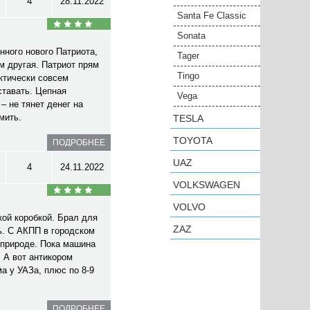
4
28.11.2022
Santa Fe Classic
Sonata
нного нового Патриота,
Tager
м другая. Патриот прям
Tingo
ктически совсем
ставать. Цепная
Vega
– не тянет денег на
мить.
TESLA
TOYOTA
ПОДРОБНЕЕ
UAZ
4
24.11.2022
VOLKSWAGEN
VOLVO
ой коробкой. Брал для
ZAZ
ь. С АКПП в городском
 природе. Пока машина
. А вот антикором
а у УАЗа, плюс по 8-9
ПОДРОБНЕЕ