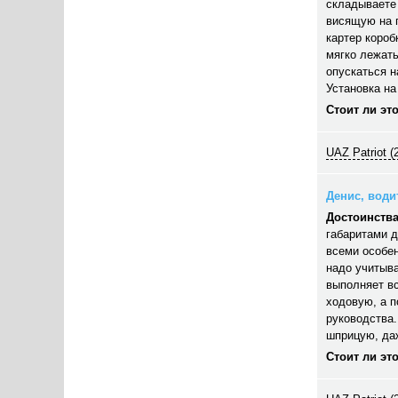
складываете 
висящую на п
картер короб
мягко лежать
опускаться н
Установка на
Стоит ли эт
UAZ Patriot (
Денис, водит
Достоинства
габаритами д
всеми особен
надо учитыва
выполняет вс
ходовую, а п
руководства.
шприцую, даж
Стоит ли эт