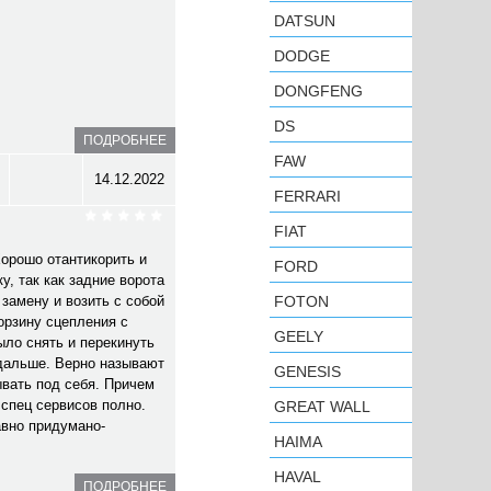
DATSUN
DODGE
DONGFENG
DS
ПОДРОБНЕЕ
FAW
14.12.2022
FERRARI
FIAT
Хорошо отантикорить и
FORD
у, так как задние ворота
 замену и возить с собой
FOTON
орзину сцепления с
GEELY
ыло снять и перекинуть
 дальше. Верно называют
GENESIS
ывать под себя. Причем
 спец сервисов полно.
GREAT WALL
авно придумано-
HAIMA
HAVAL
ПОДРОБНЕЕ