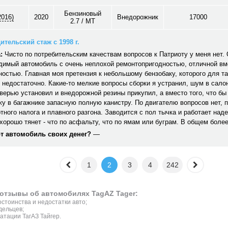
Бензиновый
2016)
2020
Внедорожник
17000
2.7 / MT
ительский стаж с 1998 г.
:
Чисто по потребительским качествам вопросов к Патриоту у меня нет
димый автомобиль с очень неплохой ремонтопригодностью, отличной вм
остью. Главная моя претензия к небольшому бензобаку, которого для та
 недостаточно. Какие-то мелкие вопросы сборки я устранил, шум в сало
верью установил и внедорожной резины прикупил, а вместо того, что бы
жу в багажнике запасную полную канистру. По двигателю вопросов нет, 
тного налога и плавного разгона. Заводится с пол тычка и работает над
хорошо тянет - что по асфальту, что по ямам или буграм. В общем боле
от автомобиль своих денег?
—
1
2
3
4
242
отзывы об автомобилях TagAZ Tager:
стоинства и недостатки авто;
дельцев;
атации ТагАЗ Тайгер.