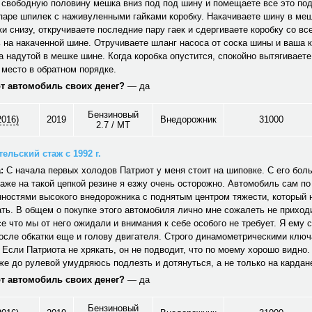
свободную половину мешка вниз под под шину и помещаете все это под
аре шпилек с наживуленными гайками коробку. Накачиваете шину в меш
ки снизу, откручиваете последние пару гаек и сдергиваете коробку со вс
 на накаченной шине. Отручиваете шланг насоса от соска шины и ваша 
а надутой в мешке шине. Когда коробка опустится, спокойно вытягиваете
 место в обратном порядке.
от автомобиль своих денег?
— да
Бензиновый
2016)
2019
Внедорожник
31000
2.7 / MT
ельский стаж с 1992 г.
:
С начала первых холодов Патриот у меня стоит на шиповке. С его бол
аже на такой цепкой резине я езжу очень осторожно. Автомобиль сам по
ностями высокого внедорожника с поднятым центром тяжести, который 
ть. В общем о покупке этого автомобиля лично мне сожалеть не приходи
е что мы от него ожидали и внимания к себе особого не требует. Я ему 
осле обкатки еще и голову двигателя. Строго динамометрическими ключ
 Если Патриота не хрякать, он не подводит, что по моему хорошо видно
е до рулевой умудряюсь подлезть и дотянуться, а не только на кардан
от автомобиль своих денег?
— да
Бензиновый