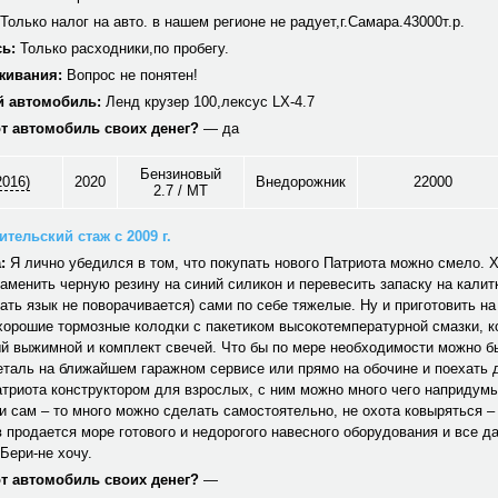
Только налог на авто. в нашем регионе не радует,г.Самара.43000т.р.
ь:
Только расходники,по пробегу.
живания:
Вопрос не понятен!
 автомобиль:
Ленд крузер 100,лексус LX-4.7
от автомобиль своих денег?
— да
Бензиновый
2016)
2020
Внедорожник
22000
2.7 / MT
тельский стаж с 2009 г.
:
Я лично убедился в том, что покупать нового Патриота можно смело. 
аменить черную резину на синий силикон и перевесить запаску на калитк
ать язык не поворачивается) сами по себе тяжелые. Ну и приготовить на
хорошие тормозные колодки с пакетиком высокотемпературной смазки, к
й выжимной и комплект свечей. Что бы по мере необходимости можно б
еталь на ближайшем гаражном сервисе или прямо на обочине и поехать
триота конструктором для взрослых, с ним можно много чего напридум
и сам – то много можно сделать самостоятельно, не охота ковыряться –
 продается море готового и недорогого навесного оборудования и все д
Бери-не хочу.
от автомобиль своих денег?
—