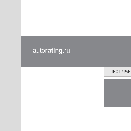
auto
rating
.ru
ТЕСТ-ДРА