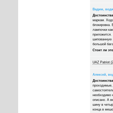
Вадим, водит
Достоинства
маркам. Ход
блокировка. 
лампочки как
приложится. 
шипованную 
большой бага
Стоит ли эт
UAZ Patriot (
Алексей, вод
Достоинства
проходимые, 
самостоятель
необходимо 
описано. А в
шину в четыр
конца в мешо