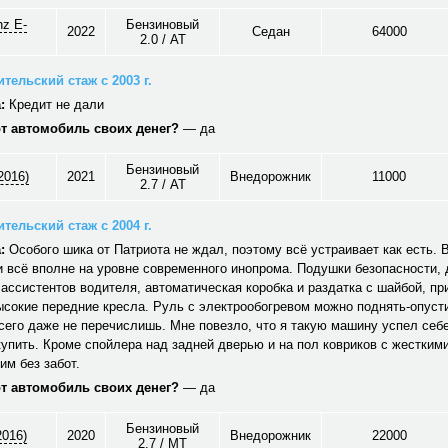
z E-
Бензиновый
2022
Седан
64000
2.0 / AT
тельский стаж с 2003 г.
:
Кредит не дали
от автомобиль своих денег?
— да
Бензиновый
2016)
2021
Внедорожник
11000
2.7 / AT
тельский стаж с 2004 г.
:
Особого шика от Патриота не ждал, поэтому всё устраивает как есть. 
 всё вполне на уровне современного инопрома. Подушки безопасности,
ассистентов водителя, автоматическая коробка и раздатка с шайбой, пр
сокие передние кресла. Руль с электрообогревом можно поднять-опусти
сего даже не перечислишь. Мне повезло, что я такую машину успел себ
упить. Кроме спойлера над задней дверью и на пол ковриков с жесткими
им без забот.
от автомобиль своих денег?
— да
Бензиновый
2016)
2020
Внедорожник
22000
2.7 / MT