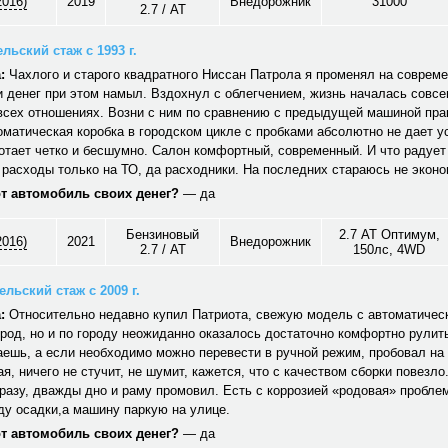
2016)
2019
Внедорожник
31000
2.7 / AT
льский стаж с 1993 г.
:
Чахлого и старого квадратного Ниссан Патрола я променял на совреме
 денег при этом намыл. Вздохнул с облегчением, жизнь началась совсе
 всех отношениях. Возни с ним по сравнению с предыдущей машиной пра
оматическая коробка в городском цикле с пробками абсолютно не дает у
отает четко и бесшумно. Салон комфортный, современный. И что радует 
 расходы только на ТО, да расходники. На последних стараюсь не эконо
от автомобиль своих денег?
— да
Бензиновый
2.7 АТ Оптимум,
2016)
2021
Внедорожник
2.7 / AT
150лс, 4WD
льский стаж с 2009 г.
:
Относительно недавно купил Патриота, свежую модель с автоматическ
ород, но и по городу неожиданно оказалось достаточно комфортно рулит
аешь, а если необходимо можно перевести в ручной режим, пробовал на
я, ничего не стучит, не шумит, кажется, что с качеством сборки повезло
разу, дважды дно и раму промовил. Есть с коррозией «родовая» проблем
ду осадки,а машину паркую на улице.
от автомобиль своих денег?
— да