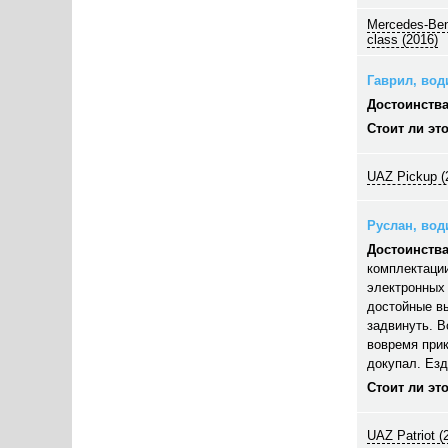
Mercedes-Ben
class (2016)
Гаврил, води
Достоинства
Стоит ли эт
UAZ Pickup (
Руслан, води
Достоинства
комплектации
электронных 
достойные вы
задвинуть. В
вовремя прик
докупал. Езд
Стоит ли эт
UAZ Patriot (