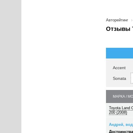
Авторейтинг
Отзывы T
Accent
Sonata
МАРКА / М
Toyota Land C
200 (2008)
Андрей, води
Достоинства