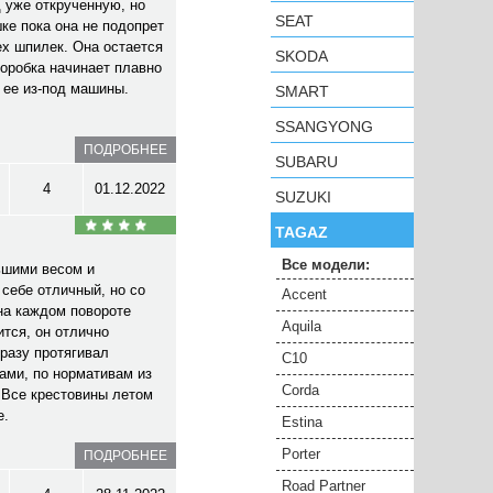
 уже открученную, но
SEAT
ке пока она не подопрет
ех шпилек. Она остается
SKODA
коробка начинает плавно
 ее из-под машины.
SMART
SSANGYONG
ПОДРОБНЕЕ
SUBARU
4
01.12.2022
SUZUKI
TAGAZ
Все модели:
ьшими весом и
 себе отличный, но со
Accent
на каждом повороте
Aquila
тся, он отлично
сразу протягивал
C10
ами, по нормативам из
Corda
. Все крестовины летом
е.
Estina
Porter
ПОДРОБНЕЕ
Road Partner