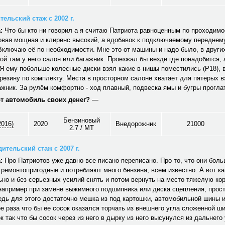
ельский стаж с 2002 г.
:
Что бы кто ни говорил а я считаю Патриота равноценным по проходим
овая мощная и клиренс высокий, а вдобавок к подключаемому переднем
Включаю её по необходимости. Мне это от машины и надо было, в други
ой там у него салон или багажник. Проезжал бы везде где понадобится, 
Я ему побольше колесные диски взял какие в нишы поместились (Р18),
резину по комплекту. Места в просторном салоне хватает для пятерых 
жник. За рулём комфортно - ход плавный, подвеска ямы и бугры прогла
от автомобиль своих денег?
—
Бензиновый
2016)
2020
Внедорожник
21000
2.7 / MT
ительский стаж с 2007 г.
:
Про Патриотов уже давно все писано-переписано. Про то, что они боль
ремонтопригодные и потребляют много бензина, всем известно. А вот ка
но и без серьезных усилий снять и потом вернуть на место тяжелую кор
например при замене выжимного подшипника или диска сцепления, прос
едь для этого достаточно мешка из под картошки, автомобильной шины 
е раза что бы ее сосок оказался торчать из внешнего угла сложенной ши
к так что бы сосок через из него в дырку из него высунулся из дальнего