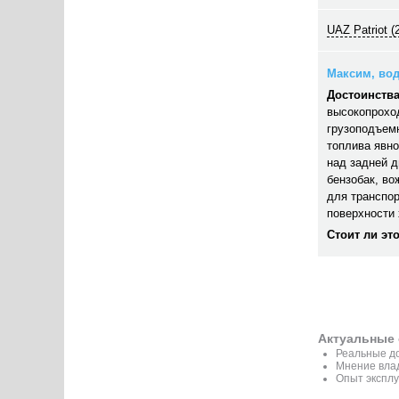
UAZ Patriot (
Максим, вод
Достоинства
высокопрохо
грузоподъемн
топлива явно
над задней д
бензобак, во
для транспор
поверхности 
Стоит ли эт
Актуальные 
Реальные до
Мнение вла
Опыт эксплу