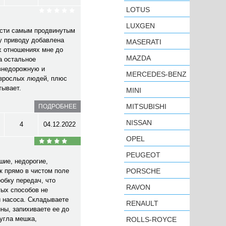
LOTUS
LUXGEN
ости самым продвинутым
у приводу добавлена
MASERATI
х отношениях мне до
MAZDA
а остальное
 внедорожную и
MERCEDES-BENZ
взрослых людей, плюс
тывает.
MINI
MITSUBISHI
ПОДРОБНЕЕ
NISSAN
4
04.12.2022
OPEL
PEUGEOT
шие, недорогие,
к прямо в чистом поле
PORSCHE
обку передач, что
RAVON
тых способов не
и насоса. Складываете
RENAULT
ны, запихиваете ее до
 угла мешка,
ROLLS-ROYCE