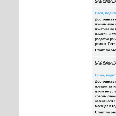
UAZ Patriot (
Вася, водите
Достоинства
причем еще и
приятнее во
никакой. Авт
раздатка раб
ремонт. Пока
Стоит ли эт
UAZ Patriot (
Рома, водите
Достоинства
поездок за г
цикле не уст
совсем свежа
озаботился с
месяцев в го
Стоит ли эт