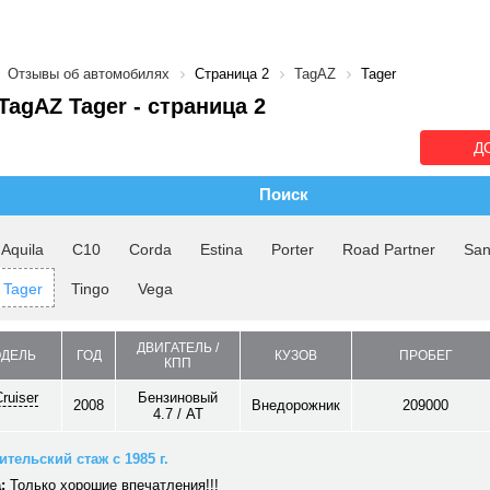
Отзывы об автомобилях
Страница 2
TagAZ
Tager
agAZ Tager - cтраница 2
Д
Поиск
Aquila
C10
Corda
Estina
Porter
Road Partner
San
Tager
Tingo
Vega
ДВИГАТЕЛЬ /
ОДЕЛЬ
ГОД
КУЗОВ
ПРОБЕГ
КПП
ruiser
Бензиновый
2008
Внедорожник
209000
4.7 / AT
тельский стаж с 1985 г.
:
Только хорошие впечатления!!!