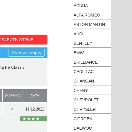
ACURA
ALFA ROMEO
ASTON MARTIN
AUDI
ОБАВИТЬ ОТЗЫВ
BENTLEY
Сменить марку
BMW
BRILLIANCE
ta Fe Classic
CADILLAC
CHANGAN
CHERY
ОЦЕНКА
ДАТА
CHEVROLET
4
17.12.2022
CHRYSLER
CITROEN
DAEWOO