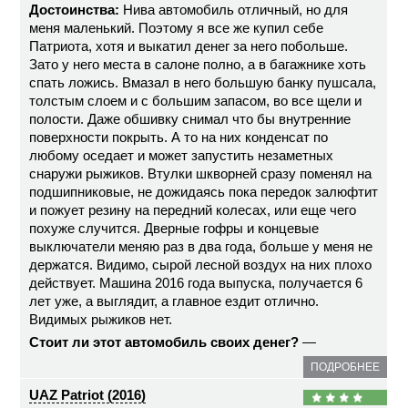
Достоинства:
Нива автомобиль отличный, но для
меня маленький. Поэтому я все же купил себе
Патриота, хотя и выкатил денег за него побольше.
Зато у него места в салоне полно, а в багажнике хоть
спать ложись. Вмазал в него большую банку пушсала,
толстым слоем и с большим запасом, во все щели и
полости. Даже обшивку снимал что бы внутренние
поверхности покрыть. А то на них конденсат по
любому оседает и может запустить незаметных
снаружи рыжиков. Втулки шкворней сразу поменял на
подшипниковые, не дожидаясь пока передок залюфтит
и пожует резину на передний колесах, или еще чего
похуже случится. Дверные гофры и концевые
выключатели меняю раз в два года, больше у меня не
держатся. Видимо, сырой лесной воздух на них плохо
действует. Машина 2016 года выпуска, получается 6
лет уже, а выглядит, а главное ездит отлично.
Видимых рыжиков нет.
Стоит ли этот автомобиль своих денег?
—
ПОДРОБНЕЕ
UAZ Patriot (2016)