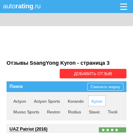
auto
rating
.ru
Отзывы SsangYong Kyron - cтраница 3
ДОБАВИТЬ ОТЗЫВ
Поиск
Сменить марку
Actyon
Actyon Sports
Korando
Kyron
Musso Sports
Rexton
Rodius
Stavic
Tivoli
UAZ Patriot (2016)