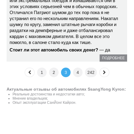
или экстремальных поездок и изнашиваются они в
этих условиях серьезней чем в обычных городских.
Отличался Патриот шумом до тех пор пока я не
устранил его по нескольким направлениям. Накатал
шумку по кругу, заменил штатные рычаги коробки и
раздатки на демпферные и даже отбалансировал
кардан с маховиком двигателя. В целом все это
помогло, в салоне стало куда как тише.
Стоит ли этот автомобиль своих денег?
— да
ПОДРОБНЕЕ
1
2
3
4
242
Актуальные отзывы об автомобилях SsangYong Kyron:
Реальные достоинства и недостатки авто;
Мнение владельцев;
Опыт эксплуатации СанЙонг Кайрон.