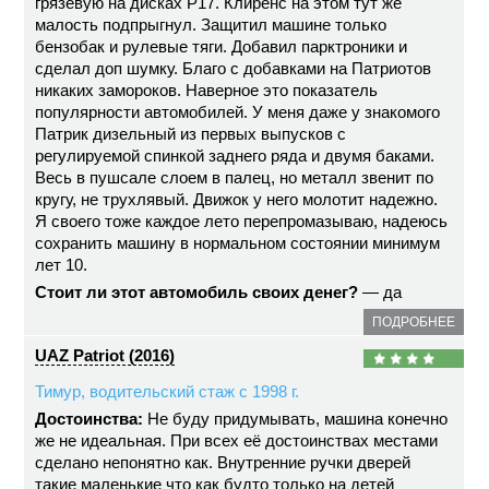
грязевую на дисках Р17. Клиренс на этом тут же
малость подпрыгнул. Защитил машине только
бензобак и рулевые тяги. Добавил парктроники и
сделал доп шумку. Благо с добавками на Патриотов
никаких замороков. Наверное это показатель
популярности автомобилей. У меня даже у знакомого
Патрик дизельный из первых выпусков с
регулируемой спинкой заднего ряда и двумя баками.
Весь в пушсале слоем в палец, но металл звенит по
кругу, не трухлявый. Движок у него молотит надежно.
Я своего тоже каждое лето перепромазываю, надеюсь
сохранить машину в нормальном состоянии минимум
лет 10.
Стоит ли этот автомобиль своих денег?
— да
ПОДРОБНЕЕ
UAZ Patriot (2016)
Тимур, водительский стаж с 1998 г.
Достоинства:
Не буду придумывать, машина конечно
же не идеальная. При всех её достоинствах местами
сделано непонятно как. Внутренние ручки дверей
такие маленькие что как будто только на детей