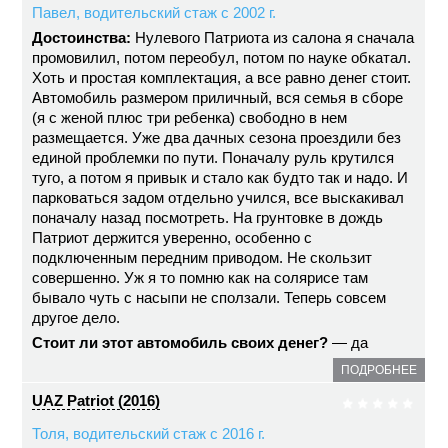
Павел, водительский стаж с 2002 г.
Достоинства:
Нулевого Патриота из салона я сначала
промовилил, потом переобул, потом по науке обкатал.
Хоть и простая комплектация, а все равно денег стоит.
Автомобиль размером приличный, вся семья в сборе
(я с женой плюс три ребенка) свободно в нем
размещается. Уже два дачных сезона проездили без
единой проблемки по пути. Поначалу руль крутился
туго, а потом я привык и стало как будто так и надо. И
парковаться задом отдельно учился, все выскакивал
поначалу назад посмотреть. На грунтовке в дождь
Патриот держится уверенно, особенно с
подключенным передним приводом. Не скользит
совершенно. Уж я то помню как на солярисе там
бывало чуть с насыпи не сползали. Теперь совсем
другое дело.
Стоит ли этот автомобиль своих денег?
— да
ПОДРОБНЕЕ
UAZ Patriot (2016)
Толя, водительский стаж с 2016 г.