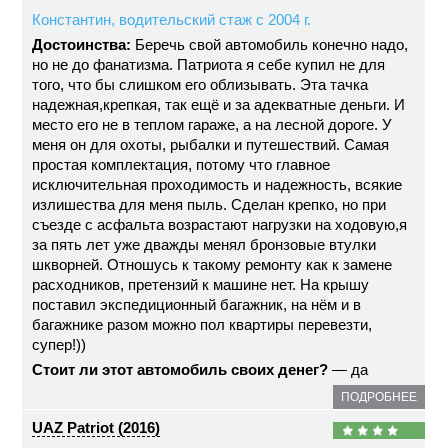
Константин, водительский стаж с 2004 г.
Достоинства:
Беречь свой автомобиль конечно надо,
но не до фанатизма. Патриота я себе купил не для
того, что бы слишком его облизывать. Эта тачка
надежная,крепкая, так ещё и за адекватные деньги. И
место его не в теплом гараже, а на лесной дороге. У
меня он для охоты, рыбалки и путешествий. Самая
простая комплектация, потому что главное
исключительная проходимость и надежность, всякие
излишества для меня пыль. Сделан крепко, но при
съезде с асфальта возрастают нагрузки на ходовую,я
за пять лет уже дважды менял бронзовые втулки
шкворней. Отношусь к такому ремонту как к замене
расходников, претензий к машине нет. На крышу
поставил экспедиционный багажник, на нём и в
багажнике разом можно пол квартиры перевезти,
супер!))
Стоит ли этот автомобиль своих денег?
— да
ПОДРОБНЕЕ
UAZ Patriot (2016)