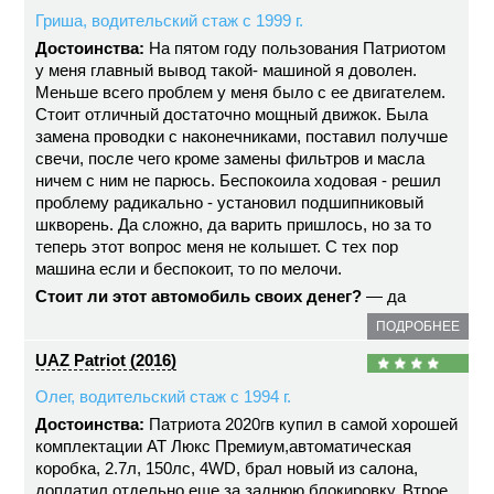
Гриша, водительский стаж с 1999 г.
Достоинства:
На пятом году пользования Патриотом
у меня главный вывод такой- машиной я доволен.
Меньше всего проблем у меня было с ее двигателем.
Стоит отличный достаточно мощный движок. Была
замена проводки с наконечниками, поставил получше
свечи, после чего кроме замены фильтров и масла
ничем с ним не парюсь. Беспокоила ходовая - решил
проблему радикально - установил подшипниковый
шкворень. Да сложно, да варить пришлось, но за то
теперь этот вопрос меня не колышет. С тех пор
машина если и беспокоит, то по мелочи.
Стоит ли этот автомобиль своих денег?
— да
ПОДРОБНЕЕ
UAZ Patriot (2016)
Олег, водительский стаж с 1994 г.
Достоинства:
Патриота 2020гв купил в самой хорошей
комплектации АТ Люкс Премиум,автоматическая
коробка, 2.7л, 150лс, 4WD, брал новый из салона,
доплатил отдельно еще за заднюю блокировку. Втрое