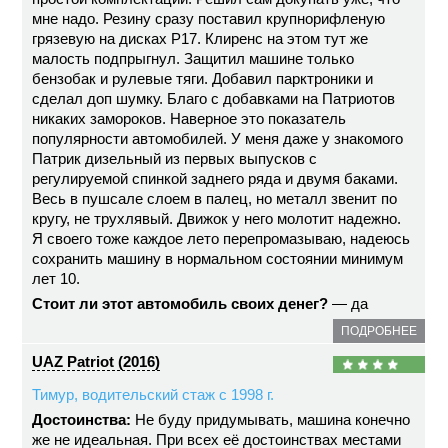
мне надо. Резину сразу поставил крупнорифленую
грязевую на дисках Р17. Клиренс на этом тут же
малость подпрыгнул. Защитил машине только
бензобак и рулевые тяги. Добавил парктроники и
сделал доп шумку. Благо с добавками на Патриотов
никаких замороков. Наверное это показатель
популярности автомобилей. У меня даже у знакомого
Патрик дизельный из первых выпусков с
регулируемой спинкой заднего ряда и двумя баками.
Весь в пушсале слоем в палец, но металл звенит по
кругу, не трухлявый. Движок у него молотит надежно.
Я своего тоже каждое лето перепромазываю, надеюсь
сохранить машину в нормальном состоянии минимум
лет 10.
Стоит ли этот автомобиль своих денег?
— да
ПОДРОБНЕЕ
UAZ Patriot (2016)
Тимур, водительский стаж с 1998 г.
Достоинства:
Не буду придумывать, машина конечно
же не идеальная. При всех её достоинствах местами