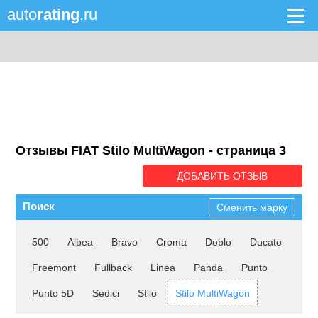
auto
rating
.ru
Отзывы FIAT Stilo MultiWagon - cтраница 3
ДОБАВИТЬ ОТЗЫВ
Поиск
Сменить марку
500
Albea
Bravo
Croma
Doblo
Ducato
Freemont
Fullback
Linea
Panda
Punto
Punto 5D
Sedici
Stilo
Stilo MultiWagon