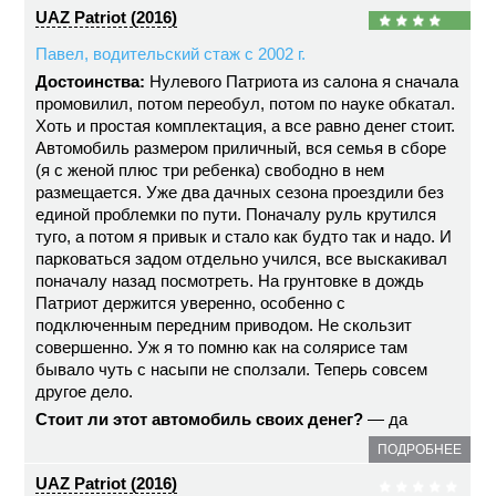
UAZ Patriot (2016)
Павел, водительский стаж с 2002 г.
Достоинства:
Нулевого Патриота из салона я сначала
промовилил, потом переобул, потом по науке обкатал.
Хоть и простая комплектация, а все равно денег стоит.
Автомобиль размером приличный, вся семья в сборе
(я с женой плюс три ребенка) свободно в нем
размещается. Уже два дачных сезона проездили без
единой проблемки по пути. Поначалу руль крутился
туго, а потом я привык и стало как будто так и надо. И
парковаться задом отдельно учился, все выскакивал
поначалу назад посмотреть. На грунтовке в дождь
Патриот держится уверенно, особенно с
подключенным передним приводом. Не скользит
совершенно. Уж я то помню как на солярисе там
бывало чуть с насыпи не сползали. Теперь совсем
другое дело.
Стоит ли этот автомобиль своих денег?
— да
ПОДРОБНЕЕ
UAZ Patriot (2016)