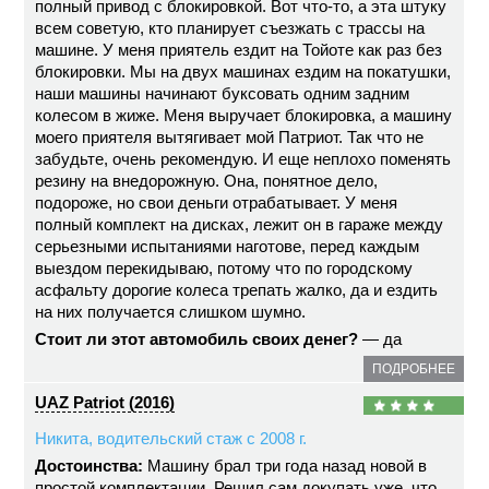
полный привод с блокировкой. Вот что-то, а эта штуку
всем советую, кто планирует съезжать с трассы на
машине. У меня приятель ездит на Тойоте как раз без
блокировки. Мы на двух машинах ездим на покатушки,
наши машины начинают буксовать одним задним
колесом в жиже. Меня выручает блокировка, а машину
моего приятеля вытягивает мой Патриот. Так что не
забудьте, очень рекомендую. И еще неплохо поменять
резину на внедорожную. Она, понятное дело,
подороже, но свои деньги отрабатывает. У меня
полный комплект на дисках, лежит он в гараже между
серьезными испытаниями наготове, перед каждым
выездом перекидываю, потому что по городскому
асфальту дорогие колеса трепать жалко, да и ездить
на них получается слишком шумно.
Стоит ли этот автомобиль своих денег?
— да
ПОДРОБНЕЕ
UAZ Patriot (2016)
Никита, водительский стаж с 2008 г.
Достоинства:
Машину брал три года назад новой в
простой комплектации. Решил сам докупать уже, что