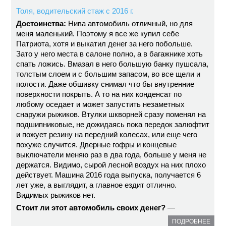
Толя, водительский стаж с 2016 г.
Достоинства:
Нива автомобиль отличный, но для
меня маленький. Поэтому я все же купил себе
Патриота, хотя и выкатил денег за него побольше.
Зато у него места в салоне полно, а в багажнике хоть
спать ложись. Вмазал в него большую банку пушсала,
толстым слоем и с большим запасом, во все щели и
полости. Даже обшивку снимал что бы внутренние
поверхности покрыть. А то на них конденсат по
любому оседает и может запустить незаметных
снаружи рыжиков. Втулки шкворней сразу поменял на
подшипниковые, не дожидаясь пока передок залюфтит
и пожует резину на передний колесах, или еще чего
похуже случится. Дверные гофры и концевые
выключатели меняю раз в два года, больше у меня не
держатся. Видимо, сырой лесной воздух на них плохо
действует. Машина 2016 года выпуска, получается 6
лет уже, а выглядит, а главное ездит отлично.
Видимых рыжиков нет.
Стоит ли этот автомобиль своих денег?
—
ПОДРОБНЕЕ