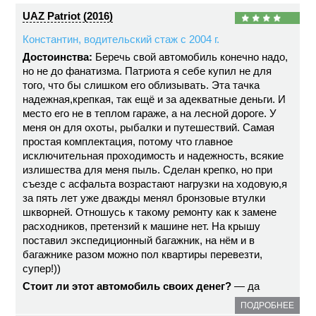
UAZ Patriot (2016)
Константин, водительский стаж с 2004 г.
Достоинства:
Беречь свой автомобиль конечно надо,
но не до фанатизма. Патриота я себе купил не для
того, что бы слишком его облизывать. Эта тачка
надежная,крепкая, так ещё и за адекватные деньги. И
место его не в теплом гараже, а на лесной дороге. У
меня он для охоты, рыбалки и путешествий. Самая
простая комплектация, потому что главное
исключительная проходимость и надежность, всякие
излишества для меня пыль. Сделан крепко, но при
съезде с асфальта возрастают нагрузки на ходовую,я
за пять лет уже дважды менял бронзовые втулки
шкворней. Отношусь к такому ремонту как к замене
расходников, претензий к машине нет. На крышу
поставил экспедиционный багажник, на нём и в
багажнике разом можно пол квартиры перевезти,
супер!))
Стоит ли этот автомобиль своих денег?
— да
ПОДРОБНЕЕ