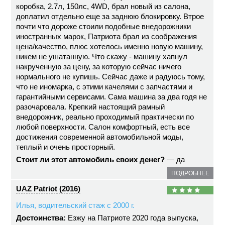
коробка, 2.7л, 150лс, 4WD, брал новый из салона,
доплатил отдельно еще за заднюю блокировку. Втрое
почти что дороже стоили подобные внедорожники
иностранных марок, Патриота брал из соображения
цена/качество, плюс хотелось именно новую машину,
никем не ушатанную. Что скажу - машину хапнул
накрученную за цену, за которую сейчас ничего
нормального не купишь. Сейчас даже и радуюсь тому,
что не иномарка, с этими качелями с запчастями и
гарантийными сервисами. Сама машина за два годя не
разочаровала. Крепкий настоящий рамный
внедорожник, реально проходимый практически по
любой поверхности. Салон комфортный, есть все
достижения современной автомобильной моды,
теплый и очень просторный.
Стоит ли этот автомобиль своих денег?
— да
ПОДРОБНЕЕ
UAZ Patriot (2016)
Илья, водительский стаж с 2000 г.
Достоинства:
Езжу на Патриоте 2020 года выпуска,