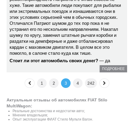
хуже. Такие автомобили люди покупают для рыбалки
или экстремальных поездок и изнашиваются они в
этих условиях серьезней чем в обычных городских.
Отличался Патриот шумом до тех пор пока я не
устранил его по нескольким направлениям. Накатал
шумку по кругу, заменил штатные рычаги коробки и
раздатки на демпферные и даже отбалансировал
кардан с маховиком двигателя. В целом все это
помогло, в салоне стало куда как тише.
Стоит ли этот автомобиль своих денег?
— да
ПОДРОБНЕЕ
1
2
3
4
242
Актуальные отзывы об автомобилях FIAT Stilo
MultiWagon:
Реальные достоинства и недостатки авто;
Мнение владельцев;
Опыт эксплуатации ФИАТ Стило Мульти Вагон.