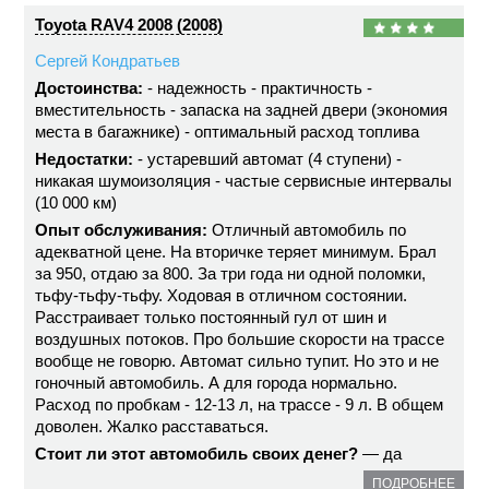
Toyota RAV4 2008 (2008)
Сергей Кондратьев
Достоинства:
- надежность - практичность -
вместительность - запаска на задней двери (экономия
места в багажнике) - оптимальный расход топлива
Недостатки:
- устаревший автомат (4 ступени) -
никакая шумоизоляция - частые сервисные интервалы
(10 000 км)
Опыт обслуживания:
Отличный автомобиль по
адекватной цене. На вторичке теряет минимум. Брал
за 950, отдаю за 800. За три года ни одной поломки,
тьфу-тьфу-тьфу. Ходовая в отличном состоянии.
Расстраивает только постоянный гул от шин и
воздушных потоков. Про большие скорости на трассе
вообще не говорю. Автомат сильно тупит. Но это и не
гоночный автомобиль. А для города нормально.
Расход по пробкам - 12-13 л, на трассе - 9 л. В общем
доволен. Жалко расставаться.
Стоит ли этот автомобиль своих денег?
— да
ПОДРОБНЕЕ