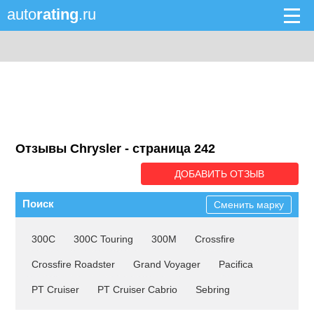
auto
rating
.ru
Отзывы Chrysler - cтраница 242
ДОБАВИТЬ ОТЗЫВ
Поиск
Сменить марку
300C
300C Touring
300M
Crossfire
Crossfire Roadster
Grand Voyager
Pacifica
PT Cruiser
PT Cruiser Cabrio
Sebring