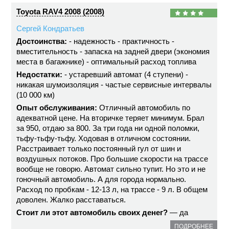
Toyota RAV4 2008 (2008)
Сергей Кондратьев
Достоинства:
- надежность - практичность -
вместительность - запаска на задней двери (экономия
места в багажнике) - оптимальный расход топлива
Недостатки:
- устаревший автомат (4 ступени) -
никакая шумоизоляция - частые сервисные интервалы
(10 000 км)
Опыт обслуживания:
Отличный автомобиль по
адекватной цене. На вторичке теряет минимум. Брал
за 950, отдаю за 800. За три года ни одной поломки,
тьфу-тьфу-тьфу. Ходовая в отличном состоянии.
Расстраивает только постоянный гул от шин и
воздушных потоков. Про большие скорости на трассе
вообще не говорю. Автомат сильно тупит. Но это и не
гоночный автомобиль. А для города нормально.
Расход по пробкам - 12-13 л, на трассе - 9 л. В общем
доволен. Жалко расставаться.
Стоит ли этот автомобиль своих денег?
— да
ПОДРОБНЕЕ