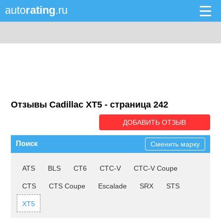
auto
rating
.ru
Отзывы Cadillac XT5 - cтраница 242
ДОБАВИТЬ ОТЗЫВ
Поиск
Сменить марку
ATS
BLS
CT6
CTC-V
CTC-V Coupe
CTS
CTS Coupe
Escalade
SRX
STS
XT5