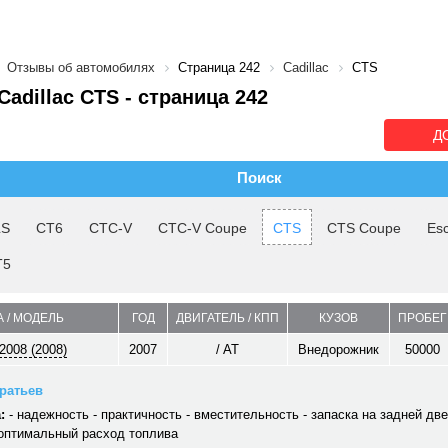
Отзывы об автомобилях
Страница 242
Cadillac
CTS
adillac CTS - cтраница 242
Д
Поиск
LS
CT6
CTC-V
CTC-V Coupe
CTS
CTS Coupe
Es
T5
 / МОДЕЛЬ
ГОД
ДВИГАТЕЛЬ / КПП
КУЗОВ
ПРОБЕГ
2008 (2008)
2007
/ AT
Внедорожник
50000
ратьев
:
- надежность - практичность - вместительность - запаска на задней дв
 оптимальный расход топлива