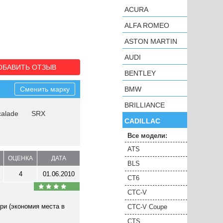
ACURA
ALFA ROMEO
ASTON MARTIN
AUDI
ОБАВИТЬ ОТЗЫВ
BENTLEY
Сменить марку
BMW
BRILLIANCE
calade
SRX
CADILLAC
Все модели:
ATS
ОЦЕНКА
ДАТА
BLS
4
01.06.2010
CT6
CTC-V
ери (экономия места в
CTC-V Coupe
CTS