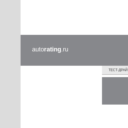
auto
rating
.ru
ТЕСТ-ДРА