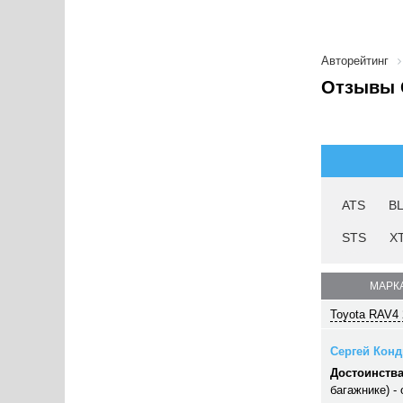
Авторейтинг
Отзывы C
ATS
B
STS
X
МАРКА
Toyota RAV4 
Сергей Конд
Достоинства
багажнике) -