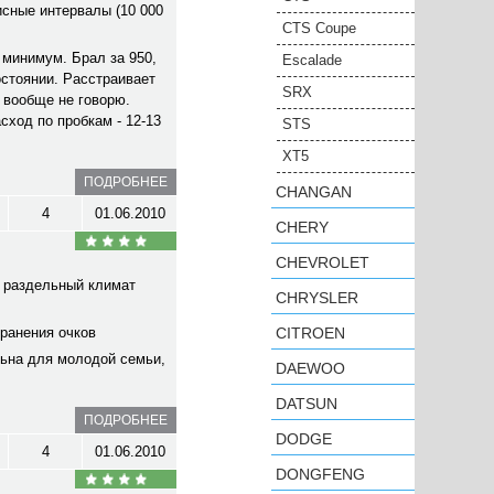
исные интервалы (10 000
CTS Coupe
 минимум. Брал за 950,
Escalade
остоянии. Расстраивает
SRX
 вообще не говорю.
сход по пробкам - 12-13
STS
XT5
ПОДРОБНЕЕ
CHANGAN
4
01.06.2010
CHERY
CHEVROLET
т раздельный климат
CHRYSLER
ранения очков
CITROEN
льна для молодой семьи,
DAEWOO
DATSUN
ПОДРОБНЕЕ
DODGE
4
01.06.2010
DONGFENG