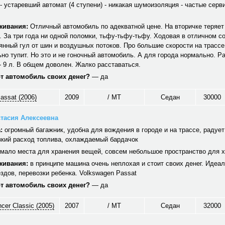
- устаревший автомат (4 ступени) - никакая шумоизоляция - частые серв
живания:
Отличный автомобиль по адекватной цене. На вторичке теряет
. За три года ни одной поломки, тьфу-тьфу-тьфу. Ходовая в отличном с
янный гул от шин и воздушных потоков. Про большие скорости на трассе
но тупит. Но это и не гоночный автомобиль. А для города нормально. Ра
 - 9 л. В общем доволен. Жалко расставаться.
от автомобиль своих денег?
— да
assat (2006)
2009
/ MT
Седан
30000
тасия Алексеевна
:
огромный багажник, удобна для вождения в городе и на трассе, радуе
зкий расход топлива, охлаждаемый бардачок
мало места для хранения вещей, совсем небольшое пространство для х
живания:
в принципе машина очень неплохая и стоит своих денег. Идеа
здов, перевозки ребенка. Volkswagen Passat
от автомобиль своих денег?
— да
ncer Classic (2005)
2007
/ MT
Седан
32000