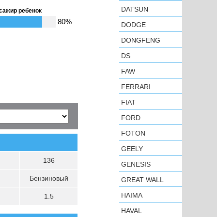
DATSUN
сажир ребенок
80%
DODGE
DONGFENG
DS
FAW
FERRARI
FIAT
FORD
FOTON
GEELY
136
GENESIS
Бензиновый
GREAT WALL
HAIMA
1.5
HAVAL