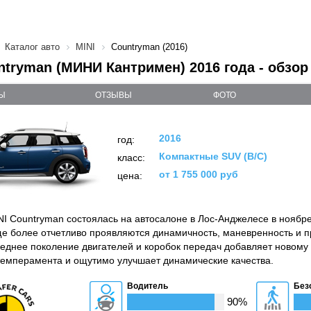
Каталог авто
MINI
Countryman (2016)
ntryman (МИНИ Кантримен) 2016 года - обзор
Ы
ОТЗЫВЫ
ФОТО
2016
год:
Компактные SUV (B/C)
класс:
от 1 755 000 руб
цена:
I Countryman состоялась на автосалоне в Лос-Анджелесе в ноябре
е более отчетливо проявляются динамичность, маневренность и 
еднее поколение двигателей и коробок передач добавляет новому
темперамента и ощутимо улучшает динамические качества.
Водитель
Без
90%