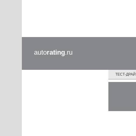
auto
rating
.ru
ТЕСТ-ДРА