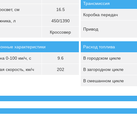
Трансмиссия
освет, см
16.5
Коробка передач
ника, л
450/1390
Привод
Кроссовер
онные характеристики
Расход топлива
а 0-100 км/ч, с
9.6
В городском цикле
я скорость, км/ч
202
В загородном цикле
В смешанном цикле