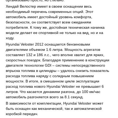
организовано просто, но стильно.
Хендай Велостер имеет в своем оснащении весь
необходимый перечень современных опций. Этот
автомобиль имеет достойный уровень комфорта,
безопасности, он соответствует всем ожиданиям
потребителя. К тому же, достойная техническая начинка
модели делает ее спортивной не только на вид, но и на
ходу.
Hyundai Veloster 2012 оснащается бензиновыми
двигателями объемом 1.6 литра. Мощность агрегатов
составляет 132 и 186 л.с., чего вполне хватит для ярких,
скоростных поездок. Благодаря применению в конструкции
двигателя технологии GDI – системы непосредственного
впрыска топлива в цилиндры – удалось снизить показатель
расхода топлива наряду с солидным повышением
мощности. В итоге, в смешанном цикле эксплуатации
расход топлива нового Hyundai Veloster не превышает 6
литров. Что касается динамики разгона, до 100 км/час
автомобиль разгоняется всего за 8.1 секунд.
В зависимости от комплектации, Hyundai Veloster может
быть оснащен как механической, так и автоматической
коробкой передач.