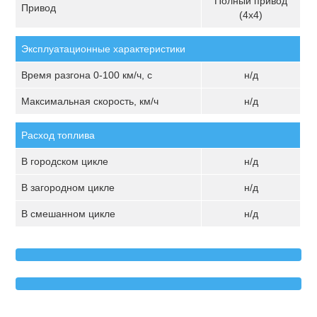
Полный привод
Привод
(4х4)
Эксплуатационные характеристики
Время разгона 0-100 км/ч, с
н/д
Максимальная скорость, км/ч
н/д
Расход топлива
В городском цикле
н/д
В загородном цикле
н/д
В смешанном цикле
н/д