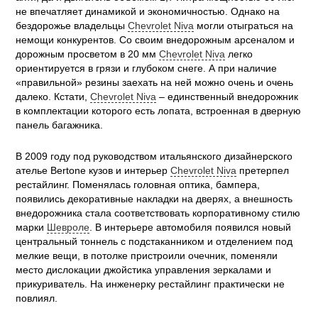
не впечатляет динамикой и экономичностью. Однако на
бездорожье владельцы
Chevrolet Niva
могли отыграться на
немощи конкурентов. Со своим внедорожным арсеналом и
дорожным просветом в 20 мм
Chevrolet Niva
легко
ориентируется в грязи и глубоком снеге. А при наличие
«правильной» резины заехать на ней можно очень и очень
далеко. Кстати,
Chevrolet Niva
– единственный внедорожник
в комплектации которого есть лопата, встроенная в дверную
панель багажника.
В 2009 году под руководством итальянского дизайнерского
ателье Bertone кузов и интерьер
Chevrolet Niva
претерпел
рестайлинг. Поменялась головная оптика, бампера,
появились декоративные накладки на дверях, а внешность
внедорожника стала соответствовать корпоративному стилю
марки
Шевроле
. В интерьере автомобиля появился новый
центральный тоннель с подстаканником и отделением под
мелкие вещи, в потолке пристроили очечник, поменяли
место дислокации джойстика управления зеркалами и
прикуриватель. На инженерку рестайлинг практически не
повлиял.