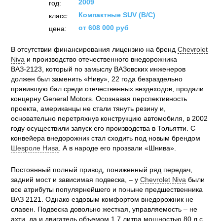
2009
год:
Компактные SUV (B/C)
класс:
от 608 000 руб
цена:
В отсутствии финансирования лицензию на бренд
Chevrolet
Niva
и производство отечественного внедорожника
ВАЗ-2123, который по замыслу ВАЗовских инженеров
должен был заменить «Ниву», 22 года безраздельно
правившую бал среди отечественных вездеходов, продали
концерну General Motors. Осознавая перспективность
проекта, американцы не стали тянуть резину и,
основательно перетряхнув конструкцию автомобиля, в 2002
году осуществили запуск его производства в Тольятти. С
конвейера внедорожник стал сходить под новым брендом
Шевроле Нива
. А в народе его прозвали «Шнива».
Постоянный полный привод, пониженный ряд передач,
задний мост и зависимая подвеска, – у
Chevrolet Niva
были
все атрибуты популярнейшего и поныне предшественника
ВАЗ 2121. Однако ездовым комфортом внедорожник не
славен. Подвеска довольно жесткая, управляемость – не
ахти, да и двигатель объемом 1,7 литра мощностью 80 л.с.