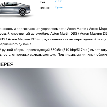
2008
год:
Купе
класс:
щность и первоклассная управляемость: Aston Martin / Астон Мар
ксовый, спортивный автомобиль Aston Martin DBS / Астон Мартин D
 DBS / Астон Мартин DBS - представляет синтез первозданной мощи
вершенного дизайна.
2 ручной сборки, производящий 380кВт (510 bhp/517л.с.) имеет та
ьность, от которых захватывает дух. Под плавными линиями облегче
ЛЕРЕЯ