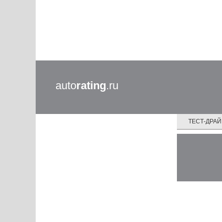
auto
rating
.ru
ТЕСТ-ДРА