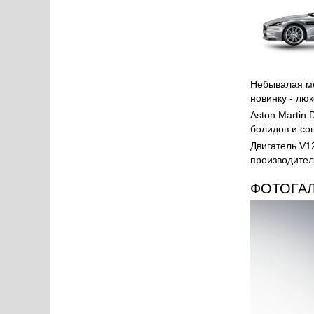
Небывалая мо
новинку - лю
Aston Martin
болидов и со
Двигатель V1
производител
ФОТОГА