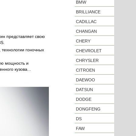
BMW
BRILLIANCE
CADILLAC
CHANGAN
тин представляет свою
CHERY
BS.
, технологии гоночных
CHEVROLET
CHRYSLER
кую мощность и
нного кузова...
CITROEN
DAEWOO
DATSUN
DODGE
DONGFENG
DS
FAW