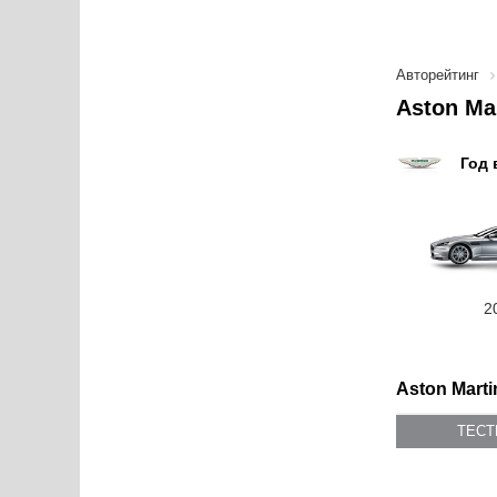
Авторейтинг
Aston Ma
Год 
2
Aston Marti
ТЕС