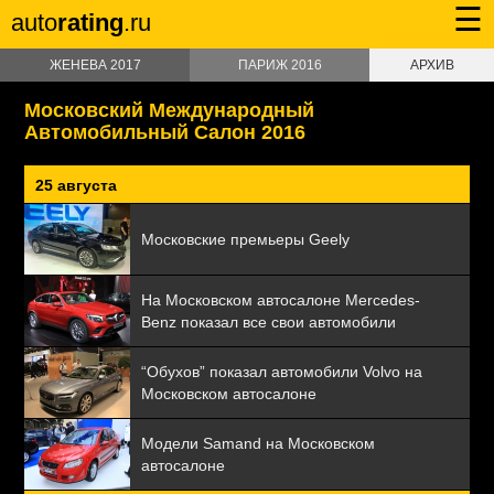
☰
auto
rating
.ru
ЖЕНЕВА 2017
ПАРИЖ 2016
АРХИВ
Московский Международный
Автомобильный Салон 2016
25 августа
Московские премьеры Geely
На Московском автосалоне Mercedes-
Benz показал все свои автомобили
“Обухов” показал автомобили Volvo на
Московском автосалоне
Модели Samand на Московском
автосалоне